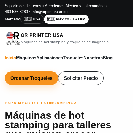
Soporte desde Texas • Atendemos México y Latinoamérica
469-536-8289
•
info@orprinterusa.com
Mercado
🇺🇸 USA
🇲🇽 México / LATAM
OR PRINTER USA
Máquinas de hot stamping y troqueles de magnesio
Inicio
Máquinas
Aplicaciones
Troqueles
Nosotros
Blog
Ordenar Troqueles
Solicitar Precio
PARA MÉXICO Y LATINOAMÉRICA
Máquinas de hot
stamping para talleres